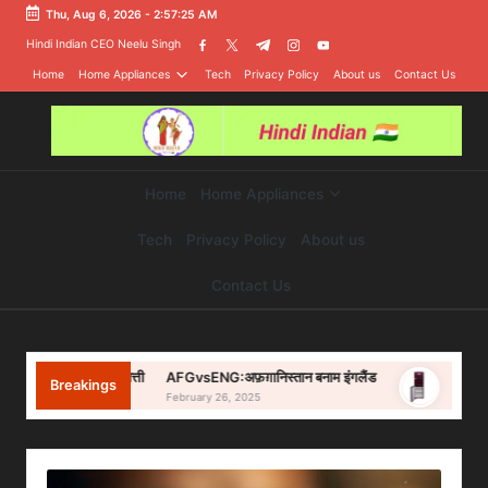
Thu, Aug 6, 2026
-
2:57:25 AM
Skip
Hindi Indian CEO Neelu Singh
facebook.com
twitter.com
t.me
instagram.com
youtube.com
to
Home
Home Appliances
Tech
Privacy Policy
About us
Contact Us
content
Home
Home Appliances
Tech
Privacy Policy
About us
Contact Us
AFGvsENG:अफ़ग़ानिस्तान बनाम इंगलैंड
मच्छर मारने वाली अगरबत्ती
Refrige
Breakings
February 26, 2025
March 20, 2025
February 