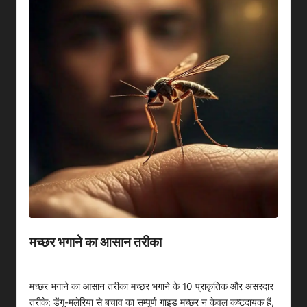
मच्छर भगाने का आसान तरीका
By
Neelu Singh
March 21, 2025
Posted
by
मच्छर भगाने का आसान तरीका मच्छर भगाने के 10 प्राकृतिक और असरदार
तरीके: डेंगू-मलेरिया से बचाव का सम्पूर्ण गाइड मच्छर न केवल कष्टदायक हैं,