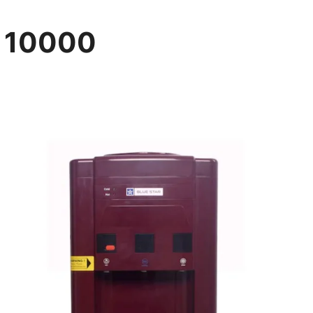
r 10000
o Comments
Home Appliances
Posted
in