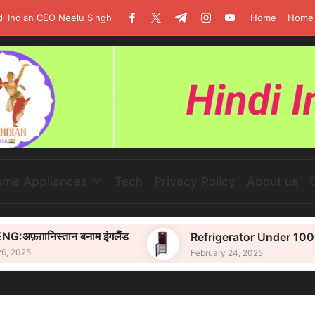
di Indian CEO Neelu Singh
Home
Home 
facebook.com
twitter.com
t.me
instagram.com
youtube.com
me Appliances
Tech
Privacy Policy
About us
िस्तान बनाम इंगलैंड
Refrigerator Under 10000
February 24, 2025